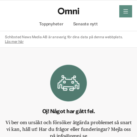
meny
Hem
Toppnyheter
Senaste nytt
Schibsted News Media AB är ansvarig för dina data på denna webbplats.
Läs mer här
Oj! Något har gått fel.
Vi ber om ursäkt och försöker åtgärda problemet så snart
vi kan, håll ut! Har du frågor eller funderingar? Mejla oss
på info@omni.se