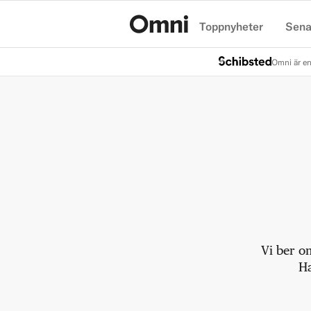
Toppnyheter
Sena
Hem
Omni är en
Vi ber o
Ha