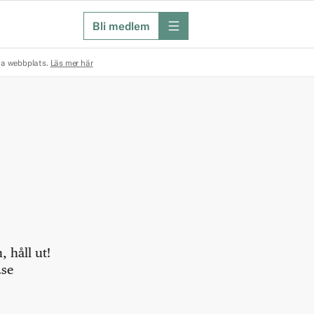
Bli medlem
meny
na webbplats.
Läs mer här
 håll ut!
.se