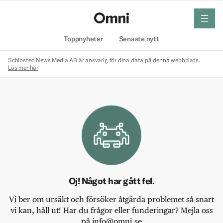
meny
Hem
Toppnyheter
Senaste nytt
Schibsted News Media AB är ansvarig för dina data på denna webbplats.
Läs mer här
Oj! Något har gått fel.
Vi ber om ursäkt och försöker åtgärda problemet så snart
vi kan, håll ut! Har du frågor eller funderingar? Mejla oss
på info@omni.se