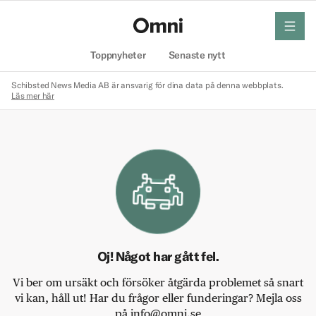
meny
Hem
Toppnyheter
Senaste nytt
Schibsted News Media AB är ansvarig för dina data på denna webbplats.
Läs mer här
Oj! Något har gått fel.
Vi ber om ursäkt och försöker åtgärda problemet så snart
vi kan, håll ut! Har du frågor eller funderingar? Mejla oss
på info@omni.se