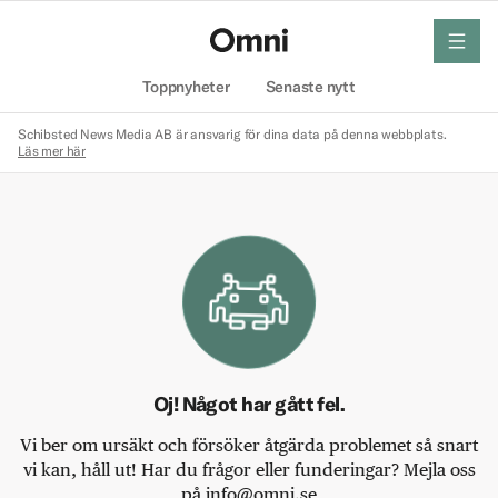
meny
Hem
Toppnyheter
Senaste nytt
Schibsted News Media AB är ansvarig för dina data på denna webbplats.
Läs mer här
Oj! Något har gått fel.
Vi ber om ursäkt och försöker åtgärda problemet så snart
vi kan, håll ut! Har du frågor eller funderingar? Mejla oss
på info@omni.se