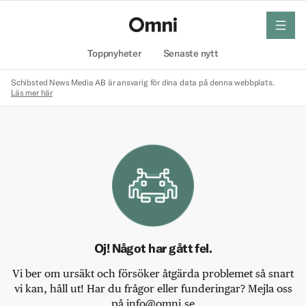
meny
Hem
Toppnyheter
Senaste nytt
Schibsted News Media AB är ansvarig för dina data på denna webbplats.
Läs mer här
Oj! Något har gått fel.
Vi ber om ursäkt och försöker åtgärda problemet så snart
vi kan, håll ut! Har du frågor eller funderingar? Mejla oss
på info@omni.se