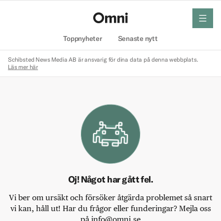
meny
Hem
Toppnyheter
Senaste nytt
Schibsted News Media AB är ansvarig för dina data på denna webbplats.
Läs mer här
Oj! Något har gått fel.
Vi ber om ursäkt och försöker åtgärda problemet så snart
vi kan, håll ut! Har du frågor eller funderingar? Mejla oss
på info@omni.se