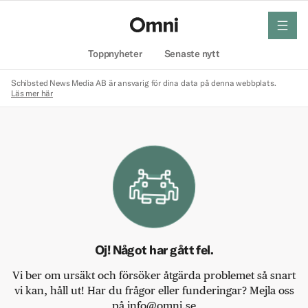
meny
Hem
Toppnyheter
Senaste nytt
Schibsted News Media AB är ansvarig för dina data på denna webbplats.
Läs mer här
Oj! Något har gått fel.
Vi ber om ursäkt och försöker åtgärda problemet så snart
vi kan, håll ut! Har du frågor eller funderingar? Mejla oss
på info@omni.se