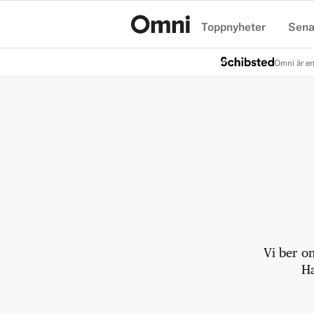
Toppnyheter
Sena
Hem
Omni är en
Vi ber o
Ha