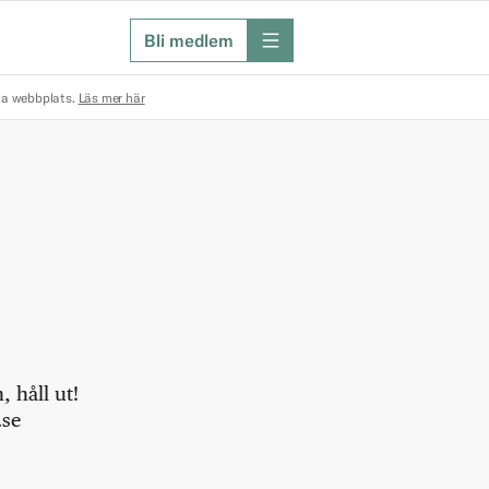
Bli medlem
meny
na webbplats.
Läs mer här
 håll ut!
.se