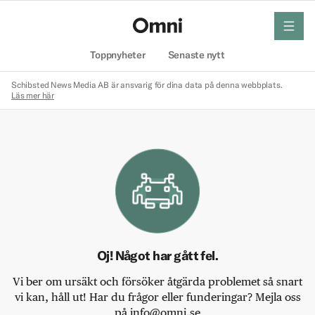
meny
Hem
Toppnyheter
Senaste nytt
Schibsted News Media AB är ansvarig för dina data på denna webbplats.
Läs mer här
Oj! Något har gått fel.
Vi ber om ursäkt och försöker åtgärda problemet så snart
vi kan, håll ut! Har du frågor eller funderingar? Mejla oss
på info@omni.se