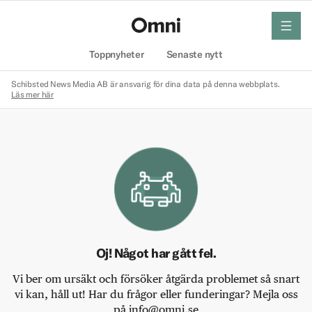
meny
Hem
Toppnyheter
Senaste nytt
Schibsted News Media AB är ansvarig för dina data på denna webbplats.
Läs mer här
Oj! Något har gått fel.
Vi ber om ursäkt och försöker åtgärda problemet så snart
vi kan, håll ut! Har du frågor eller funderingar? Mejla oss
på info@omni.se