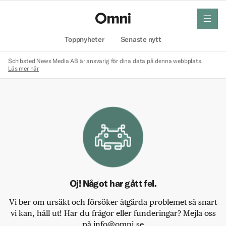
meny
Hem
Toppnyheter
Senaste nytt
Schibsted News Media AB är ansvarig för dina data på denna webbplats.
Läs mer här
Oj! Något har gått fel.
Vi ber om ursäkt och försöker åtgärda problemet så snart
vi kan, håll ut! Har du frågor eller funderingar? Mejla oss
på info@omni.se