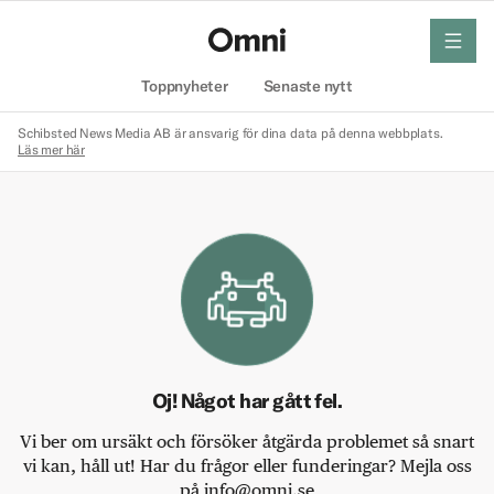
meny
Hem
Toppnyheter
Senaste nytt
Schibsted News Media AB är ansvarig för dina data på denna webbplats.
Läs mer här
Oj! Något har gått fel.
Vi ber om ursäkt och försöker åtgärda problemet så snart
vi kan, håll ut! Har du frågor eller funderingar? Mejla oss
på info@omni.se