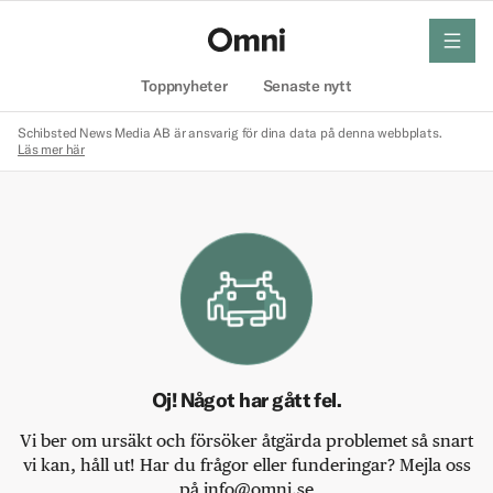
meny
Hem
Toppnyheter
Senaste nytt
Schibsted News Media AB är ansvarig för dina data på denna webbplats.
Läs mer här
Oj! Något har gått fel.
Vi ber om ursäkt och försöker åtgärda problemet så snart
vi kan, håll ut! Har du frågor eller funderingar? Mejla oss
på info@omni.se