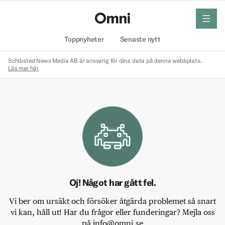
meny
Hem
Toppnyheter
Senaste nytt
Schibsted News Media AB är ansvarig för dina data på denna webbplats.
Läs mer här
Oj! Något har gått fel.
Vi ber om ursäkt och försöker åtgärda problemet så snart
vi kan, håll ut! Har du frågor eller funderingar? Mejla oss
på info@omni.se