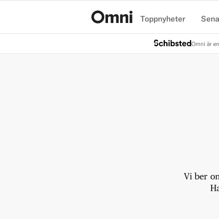
Toppnyheter
Sena
Hem
Omni är en
Vi ber o
Ha