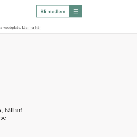
Bli medlem
meny
na webbplats.
Läs mer här
 håll ut!
.se