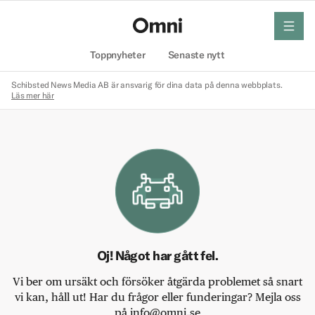
meny
Hem
Toppnyheter
Senaste nytt
Schibsted News Media AB är ansvarig för dina data på denna webbplats.
Läs mer här
Oj! Något har gått fel.
Vi ber om ursäkt och försöker åtgärda problemet så snart
vi kan, håll ut! Har du frågor eller funderingar? Mejla oss
på info@omni.se