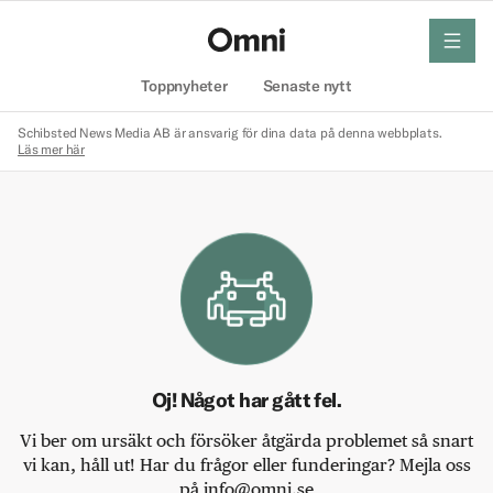
meny
Hem
Toppnyheter
Senaste nytt
Schibsted News Media AB är ansvarig för dina data på denna webbplats.
Läs mer här
Oj! Något har gått fel.
Vi ber om ursäkt och försöker åtgärda problemet så snart
vi kan, håll ut! Har du frågor eller funderingar? Mejla oss
på info@omni.se