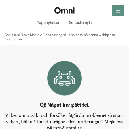
meny
Hem
Toppnyheter
Senaste nytt
Schibsted News Media AB är ansvarig för dina data på denna webbplats.
Läs mer här
Oj! Något har gått fel.
Vi ber om ursäkt och försöker åtgärda problemet så snart
vi kan, håll ut! Har du frågor eller funderingar? Mejla oss
på info@omni.se