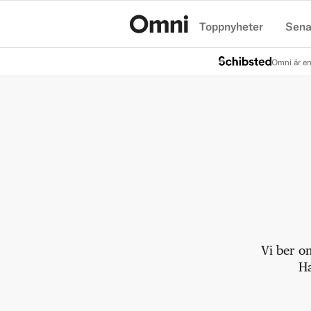
Toppnyheter
Sena
Hem
Omni är en
Vi ber o
Ha