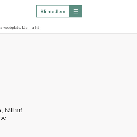
Bli medlem
meny
na webbplats.
Läs mer här
 håll ut!
.se