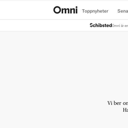
Toppnyheter
Sena
Hem
Omni är en
Vi ber o
Ha