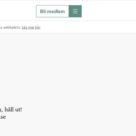
Bli medlem
meny
na webbplats.
Läs mer här
 håll ut!
.se