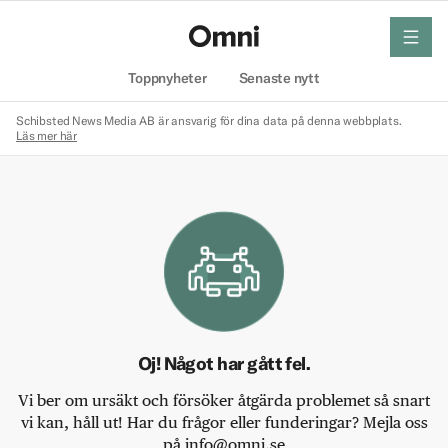
meny
Hem
Toppnyheter
Senaste nytt
Schibsted News Media AB är ansvarig för dina data på denna webbplats.
Läs mer här
Oj! Något har gått fel.
Vi ber om ursäkt och försöker åtgärda problemet så snart
vi kan, håll ut! Har du frågor eller funderingar? Mejla oss
på info@omni.se