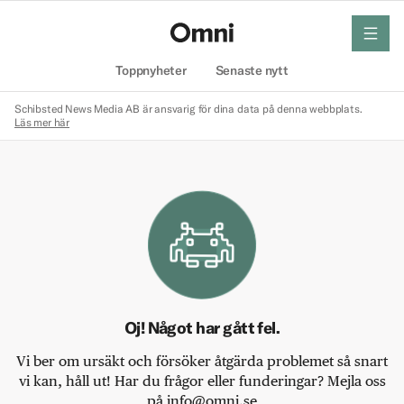
meny
Hem
Toppnyheter
Senaste nytt
Schibsted News Media AB är ansvarig för dina data på denna webbplats.
Läs mer här
Oj! Något har gått fel.
Vi ber om ursäkt och försöker åtgärda problemet så snart
vi kan, håll ut! Har du frågor eller funderingar? Mejla oss
på info@omni.se