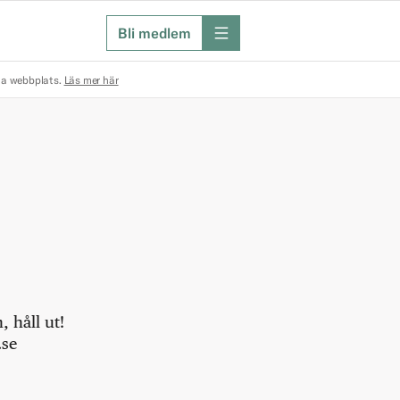
Bli medlem
meny
na webbplats.
Läs mer här
 håll ut!
.se