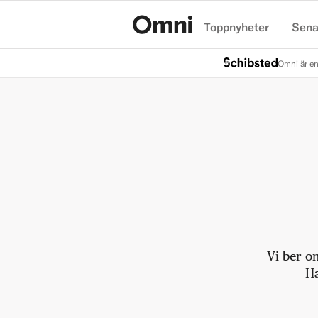
Toppnyheter
Sena
Hem
Omni är en
Vi ber o
Ha