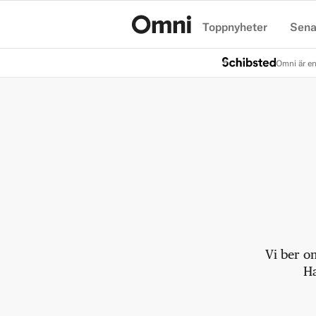
Toppnyheter
Sena
Hem
Omni är en
Vi ber o
Ha