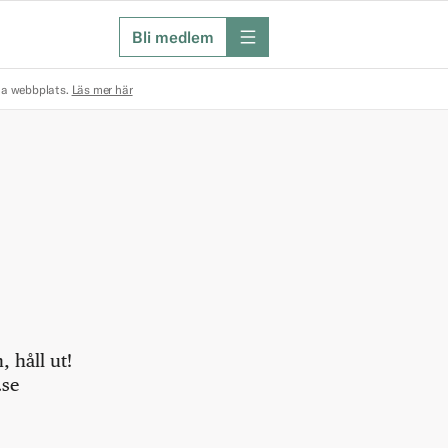
Bli medlem
meny
na webbplats.
Läs mer här
 håll ut!
.se