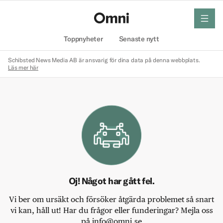
meny
Hem
Toppnyheter
Senaste nytt
Schibsted News Media AB är ansvarig för dina data på denna webbplats.
Läs mer här
Oj! Något har gått fel.
Vi ber om ursäkt och försöker åtgärda problemet så snart
vi kan, håll ut! Har du frågor eller funderingar? Mejla oss
på info@omni.se