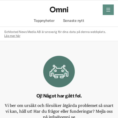
meny
Hem
Toppnyheter
Senaste nytt
Schibsted News Media AB är ansvarig för dina data på denna webbplats.
Läs mer här
Oj! Något har gått fel.
Vi ber om ursäkt och försöker åtgärda problemet så snart
vi kan, håll ut! Har du frågor eller funderingar? Mejla oss
på info@omni.se