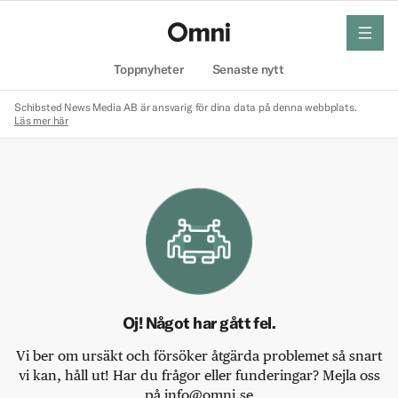
meny
Hem
Toppnyheter
Senaste nytt
Schibsted News Media AB är ansvarig för dina data på denna webbplats.
Läs mer här
Oj! Något har gått fel.
Vi ber om ursäkt och försöker åtgärda problemet så snart
vi kan, håll ut! Har du frågor eller funderingar? Mejla oss
på info@omni.se