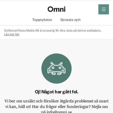
meny
Hem
Toppnyheter
Senaste nytt
Schibsted News Media AB är ansvarig för dina data på denna webbplats.
Läs mer här
Oj! Något har gått fel.
Vi ber om ursäkt och försöker åtgärda problemet så snart
vi kan, håll ut! Har du frågor eller funderingar? Mejla oss
på info@omni.se