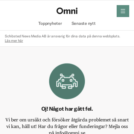
meny
Hem
Toppnyheter
Senaste nytt
Schibsted News Media AB är ansvarig för dina data på denna webbplats.
Läs mer här
Oj! Något har gått fel.
Vi ber om ursäkt och försöker åtgärda problemet så snart
vi kan, håll ut! Har du frågor eller funderingar? Mejla oss
på info@omni.se