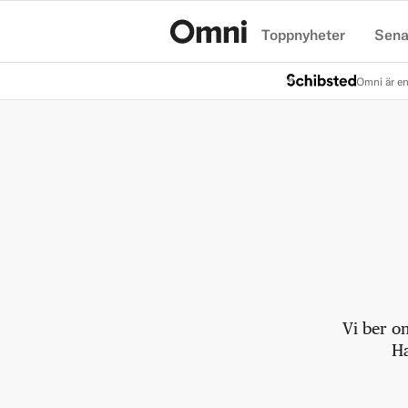
Toppnyheter
Sena
Hem
Omni är en
Vi ber o
Ha