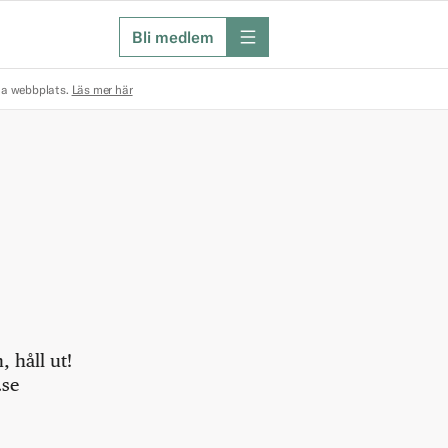
Bli medlem
meny
na webbplats.
Läs mer här
 håll ut!
.se