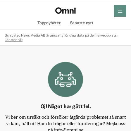
meny
Hem
Toppnyheter
Senaste nytt
Schibsted News Media AB är ansvarig för dina data på denna webbplats.
Läs mer här
Oj! Något har gått fel.
Vi ber om ursäkt och försöker åtgärda problemet så snart
vi kan, håll ut! Har du frågor eller funderingar? Mejla oss
på info@omni.se