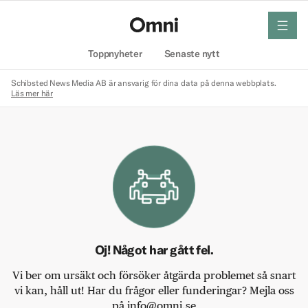
meny
Hem
Toppnyheter
Senaste nytt
Schibsted News Media AB är ansvarig för dina data på denna webbplats.
Läs mer här
Oj! Något har gått fel.
Vi ber om ursäkt och försöker åtgärda problemet så snart
vi kan, håll ut! Har du frågor eller funderingar? Mejla oss
på info@omni.se