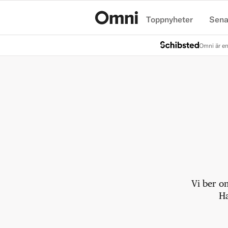
Toppnyheter
Sena
Hem
Omni är en
Vi ber o
Ha