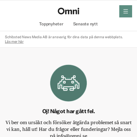
meny
Hem
Toppnyheter
Senaste nytt
Schibsted News Media AB är ansvarig för dina data på denna webbplats.
Läs mer här
Oj! Något har gått fel.
Vi ber om ursäkt och försöker åtgärda problemet så snart
vi kan, håll ut! Har du frågor eller funderingar? Mejla oss
på info@omni.se