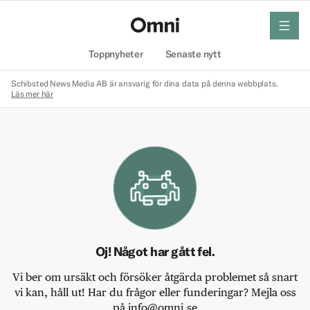
meny
Hem
Toppnyheter
Senaste nytt
Schibsted News Media AB är ansvarig för dina data på denna webbplats.
Läs mer här
Oj! Något har gått fel.
Vi ber om ursäkt och försöker åtgärda problemet så snart
vi kan, håll ut! Har du frågor eller funderingar? Mejla oss
på info@omni.se