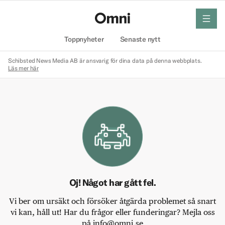
meny
Hem
Toppnyheter
Senaste nytt
Schibsted News Media AB är ansvarig för dina data på denna webbplats.
Läs mer här
Oj! Något har gått fel.
Vi ber om ursäkt och försöker åtgärda problemet så snart
vi kan, håll ut! Har du frågor eller funderingar? Mejla oss
på info@omni.se