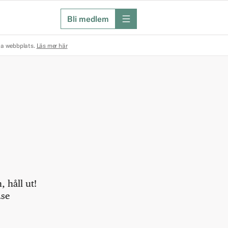
Bli medlem
meny
na webbplats.
Läs mer här
 håll ut!
.se