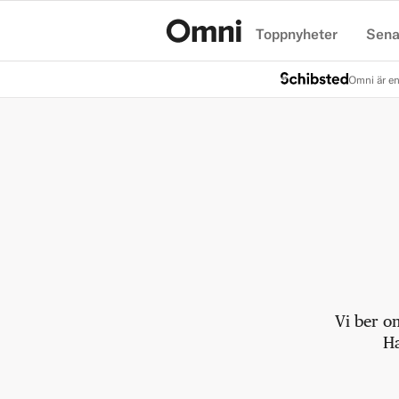
Toppnyheter
Sena
Hem
Omni är en
Vi ber o
Ha