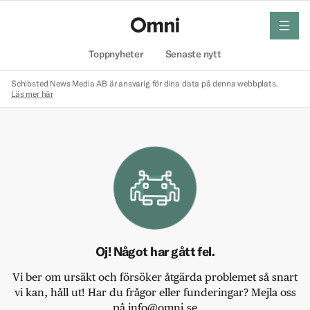
meny
Hem
Toppnyheter
Senaste nytt
Schibsted News Media AB är ansvarig för dina data på denna webbplats.
Läs mer här
Oj! Något har gått fel.
Vi ber om ursäkt och försöker åtgärda problemet så snart
vi kan, håll ut! Har du frågor eller funderingar? Mejla oss
på info@omni.se