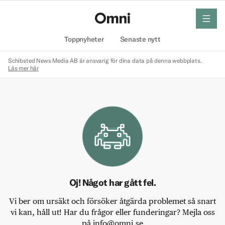
meny
Hem
Toppnyheter
Senaste nytt
Schibsted News Media AB är ansvarig för dina data på denna webbplats.
Läs mer här
Oj! Något har gått fel.
Vi ber om ursäkt och försöker åtgärda problemet så snart
vi kan, håll ut! Har du frågor eller funderingar? Mejla oss
på info@omni.se