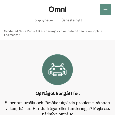
meny
Hem
Toppnyheter
Senaste nytt
Schibsted News Media AB är ansvarig för dina data på denna webbplats.
Läs mer här
Oj! Något har gått fel.
Vi ber om ursäkt och försöker åtgärda problemet så snart
vi kan, håll ut! Har du frågor eller funderingar? Mejla oss
på info@omni.se