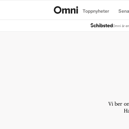
Toppnyheter
Sena
Hem
Omni är en
Vi ber o
Ha