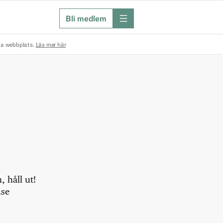
Bli medlem
meny
na webbplats.
Läs mer här
 håll ut!
.se