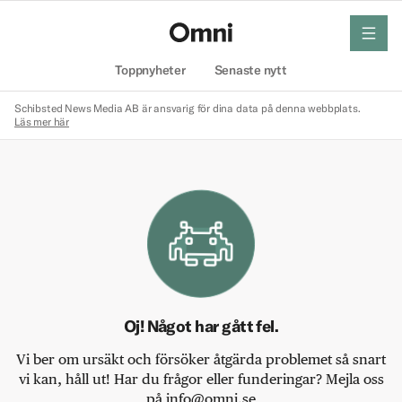
meny
Hem
Toppnyheter
Senaste nytt
Schibsted News Media AB är ansvarig för dina data på denna webbplats.
Läs mer här
Oj! Något har gått fel.
Vi ber om ursäkt och försöker åtgärda problemet så snart
vi kan, håll ut! Har du frågor eller funderingar? Mejla oss
på info@omni.se