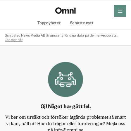
meny
Hem
Toppnyheter
Senaste nytt
Schibsted News Media AB är ansvarig för dina data på denna webbplats.
Läs mer här
Oj! Något har gått fel.
Vi ber om ursäkt och försöker åtgärda problemet så snart
vi kan, håll ut! Har du frågor eller funderingar? Mejla oss
på info@omni.se