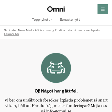
meny
Hem
Toppnyheter
Senaste nytt
Schibsted News Media AB är ansvarig för dina data på denna webbplats.
Läs mer här
Oj! Något har gått fel.
Vi ber om ursäkt och försöker åtgärda problemet så snart
vi kan, håll ut! Har du frågor eller funderingar? Mejla oss
på info@omni.se