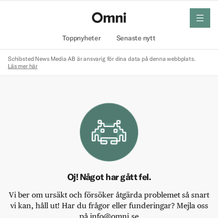
meny
Hem
Toppnyheter
Senaste nytt
Schibsted News Media AB är ansvarig för dina data på denna webbplats.
Läs mer här
Oj! Något har gått fel.
Vi ber om ursäkt och försöker åtgärda problemet så snart
vi kan, håll ut! Har du frågor eller funderingar? Mejla oss
på info@omni.se