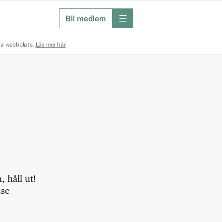
Bli medlem
meny
na webbplats.
Läs mer här
 håll ut!
.se