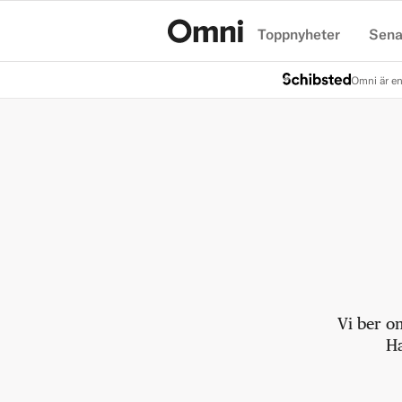
Toppnyheter
Sena
Hem
Omni är en
Vi ber o
Ha