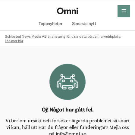
meny
Hem
Toppnyheter
Senaste nytt
Schibsted News Media AB är ansvarig för dina data på denna webbplats.
Läs mer här
Oj! Något har gått fel.
Vi ber om ursäkt och försöker åtgärda problemet så snart
vi kan, håll ut! Har du frågor eller funderingar? Mejla oss
på info@omni.se