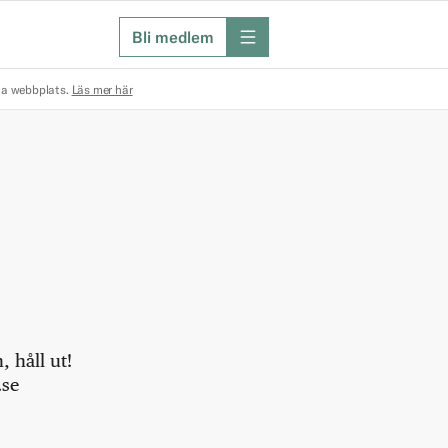
Bli medlem
meny
na webbplats.
Läs mer här
 håll ut!
.se