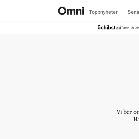
Toppnyheter
Sena
Hem
Omni är en
Vi ber o
Ha