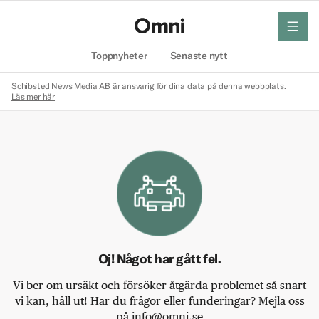
meny
Hem
Toppnyheter
Senaste nytt
Schibsted News Media AB är ansvarig för dina data på denna webbplats.
Läs mer här
Oj! Något har gått fel.
Vi ber om ursäkt och försöker åtgärda problemet så snart
vi kan, håll ut! Har du frågor eller funderingar? Mejla oss
på info@omni.se